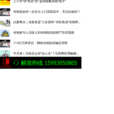
三十年“传”而未“消” 如何斩断传销“黑手”
传销是如何一步步让人们深陷其中、无法自拔的？
以案释法｜高薪原是“入伙诱饵” 求职竟成“传销帮凶”
传销参与人员投入到传销组织的财产应否退赔
113亿罚单背后：网络传销如何确定管辖
半月谈丨为啥总让你“拉人头”？互联网应用触碰传销红线
上一页
1
/
30
下一页
专家论点
녓
法答网精选答问——组织、领导传销活动罪专题
为什么说传销是一种犯罪行为？刑法专家解读