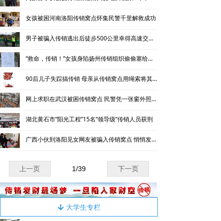
女孩被困河南洛阳传销窝点怀集民警千里解救成功
男子被骗入传销逃出后徒步500公里幸得高速交警救助
“救命，传销！”女孩身陷扬州传销组织偷偷塞给交警一张纸条获救
90后儿子失踪搞传销 母亲从传销窝点用绳索将其绑回家
网上求职在武汉被困传销窝点 民警凭一张窗外照片解救身陷传销小伙
湖北黄石市“阳光工程”15名“领导级”传销人员获刑
广西小伙到洛阳见女网友被骗入传销窝点 悄悄发微信求助民警获救
上一页
1
/
39
下一页
大学生专栏
녓