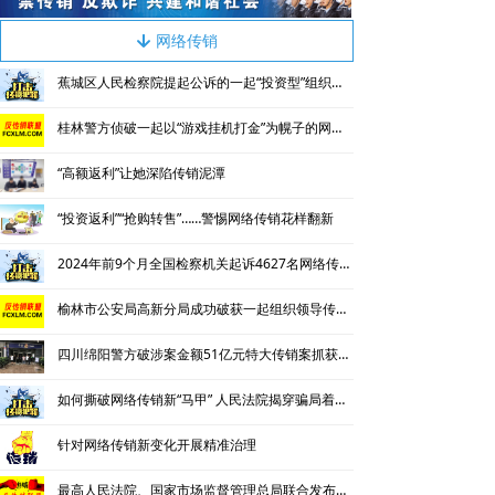
网络传销
녓
蕉城区人民检察院提起公诉的一起“投资型”组织、领导传销活动案
桂林警方侦破一起以“游戏挂机打金”为幌子的网络传销案
“高额返利”让她深陷传销泥潭
“投资返利”“抢购转售”……警惕网络传销花样翻新
2024年前9个月全国检察机关起诉4627名网络传销人员
榆林市公安局高新分局成功破获一起组织领导传销活动案
四川绵阳警方破涉案金额51亿元特大传销案抓获112人
如何撕破网络传销新“马甲” 人民法院揭穿骗局着力铲除违法犯罪根基
针对网络传销新变化开展精准治理
最高人民法院、国家市场监督管理总局联合发布依法惩治网络传销犯罪典型案例