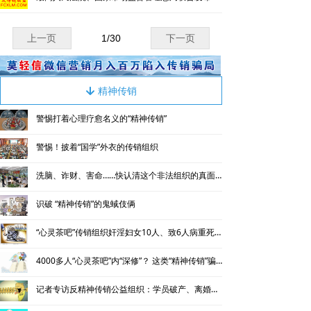
上一页
1
/
30
下一页
精神传销
녓
警惕打着心理疗愈名义的“精神传销”
警惕！披着“国学”外衣的传销组织
洗脑、诈财、害命……快认清这个非法组织的真面目
识破 “精神传销”的鬼蜮伎俩
“心灵茶吧”传销组织奸淫妇女10人、致6人病重死亡
4000多人“心灵茶吧”内“深修”？ 这类“精神传销”骗财骗色害命
记者专访反精神传销公益组织：学员破产、离婚的数以百计