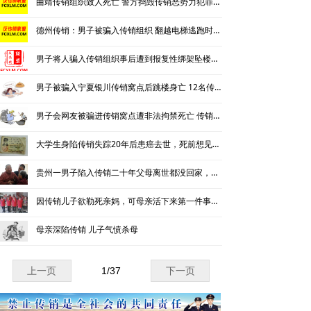
曲靖传销组织致人死亡 警方捣毁传销恶势力犯罪团伙
法律法规
德州传销：男子被骗入传销组织 翻越电梯逃跑时不慎坠楼身亡
相关处罚
男子将人骗入传销组织事后遭到报复性绑架坠楼身亡
反传销问答
男子被骗入宁夏银川传销窝点后跳楼身亡 12名传销人员被判刑
直销与传销详解
男子会网友被骗进传销窝点遭非法拘禁死亡 传销头目被判12年
大学生身陷传销失踪20年后患癌去世，死前想见家人一面也未能如愿
贵州一男子陷入传销二十年父母离世都没回家，今已患癌症晚期
因传销儿子欲勒死亲妈，可母亲活下来第一件事又去搞传销
母亲深陷传销 儿子气愤杀母
上一页
1
/
37
下一页