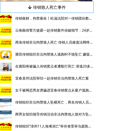
传销致人死亡事件
녓
传销敛财，拘禁索命丨松滋法院对一传销团伙数罪并罚，主犯获重刑
云南曲靖警方披露一起传销案件侦破细节：24岁男子因不顺从遭折磨致死
商洛传销非法拘禁致人死亡 传销人员难逃法网终获重刑
莆田传销组织非法拘禁致人逃跑时不慎坠亡 嫌疑人潜逃9年后终被抓
在襄阳将被骗入传销窝点者遭殴打死亡 潜逃20多年后终于被抓
宜春袁州法院审结一起传销非法拘禁致人死亡案
女子被网恋男友诱骗进宜春传销窝点从窗户逃跑不幸坠亡
传销组织非法拘禁致人坠楼死亡，两名传销人员被公诉
两男女组织领导传销活动非法拘禁他人致对方坠楼身亡
传销组织“漳州11人海滩溺亡”幸存者受审当庭陈述事故经过