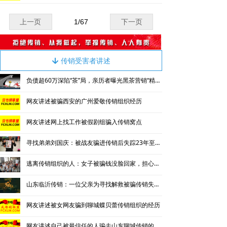
上一页
1
/
67
下一页
传销受害者讲述
녓
负债超60万深陷“茶”局，亲历者曝光黑茶营销“精神控制”法
网友讲述被骗西安的广州爱敬传销组织经历
网友讲述网上找工作被假剧组骗入传销窝点
寻找弟弟刘国庆：被战友骗进传销后失踪23年至今毫无音讯
逃离传销组织的人：女子被骗钱没脸回家，担心被“追杀”四处流浪
山东临沂传销：一位父亲为寻找解救被骗传销失踪女儿的艰难经历
网友讲述被女网友骗到聊城蝶贝蕾传销组织的经历
网友讲述自己被最信任的人骗去山东聊城传销的亲身经历