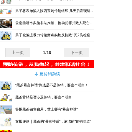
男子将表弟骗入陕西宝鸡传销组织 几天后发现逃跑的表弟溺水死亡
云南曲靖市实施非法拘禁、抢劫犯罪并致人死亡的传销涉恶案42人获刑
男子被骗进暴力传销窝点实施反抗致1死2伤检察机关认定属正当防卫
上一页
1
/
19
下一页
反传销杂谈
녓
“黑茶暴富神话”到底是不是传销，要查个明白！
黑茶营销是否涉及传销，要查个明白
警惕黑茶销售骗局，世上哪有“暴富神话”
女报评论 | 黑茶的“暴富神话”，浓浓的“传销味道”