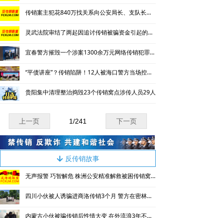
传销案主犯花840万找关系向公安局长、支队长、大队长行贿
灵武法院审结了两起因追讨传销被骗资金引起的非法拘禁案件
宜春警方摧毁一个涉案1300余万元网络传销犯罪团伙
“平债讲座”？传销陷阱！12人被海口警方当场控制……
贵阳集中清理整治捣毁23个传销窝点涉传人员29人
上一页
1
/
241
下一页
反传销故事
녓
无声报警 巧智解危 株洲公安精准解救被困传销窝点人员
四川小伙被人诱骗进商洛传销3个月 警方在密林山间将其解救
内蒙古小伙被骗传销后性情大变 在外流浪3年不愿回家