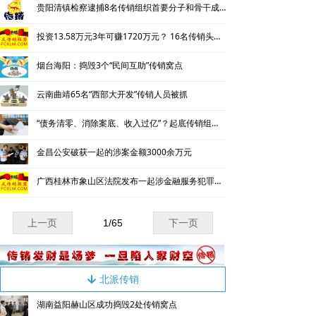
贵阳清镇检察逮捕8名传销组织首要分子和骨干成员
投资13.58万元3年可赚1720万元？ 16名传销头目被判刑
烟台海阳：捣毁3个“民间互助”传销窝点
云南曲靖65名“西部大开发”传销人员被抓
“债务清零、消除案底、收入过亿”？起底传销组织的“平债”骗局
金昌公安破获一起的涉案金额3000余万元
广西桂林市象山区法院发布一起涉金融服务犯罪典型案例
上一页
1
/
65
下一页
北派传销
녓
湖南益阳赫山区成功捣毁2处传销窝点