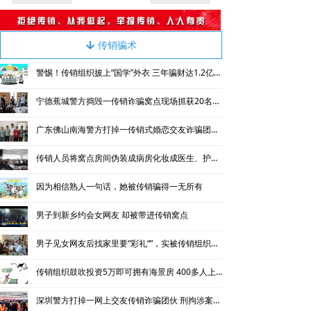
传销骗术
녓
警惕！传销组织披上“国学”外衣 三年骗财达1.2亿余元
宁德蕉城警方捣毁一传销诈骗窝点现场抓获20名犯罪嫌疑人
广东佛山南海警方打掉一传销式婚恋交友诈骗团伙 抓获涉案人员45名
传销人员将窝点房间伪装成病房化妆成医生、护士与被害人家属视频谎称急需手术费
因为相信熟人一句话，她被传销骗得一无所有
男子到新乡约会女网友 却被带进传销窝点
男子见女网友后找家里要“彩礼“”，实被传销组织控制
传销组织鼓吹投资5万即可拥有海景房 400多人上当被骗
深圳警方打掉一网上交友传销诈骗团伙 刑拘涉案团伙成员60人