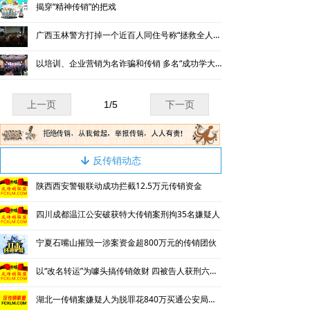
揭穿“精神传销”的把戏
广西玉林警方打掉一个近百人同住号称“拯救全人类”的传销窝点
以培训、企业营销为名诈骗和传销 多名“成功学大师”落网
上一页
1
/
5
下一页
反传销动态
녓
陕西西安警银联动成功拦截12.5万元传销资金
四川成都温江公安破获特大传销案刑拘35名嫌疑人
宁夏石嘴山摧毁一涉案资金超800万元的传销团伙
以“改名转运”为噱头搞传销敛财 四被告人获刑六年并处罚金
湖北一传销案嫌疑人为脱罪花840万买通公安局长等人