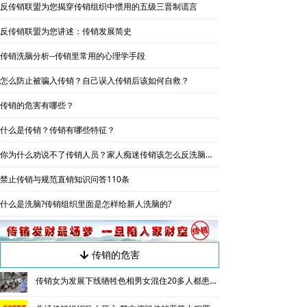
反传销联盟为您揭穿传销组织中惯用的五级三晋制谎言
死人事件
反传销联盟为您讲述：传销发展简史
受害者讲述
传销洗脑分析--传销里常用的心理学手段
反传销故事
怎么防止被骗入传销？自己误入传销后该如何自救？
传销的危害有哪些？
反传销杂谈
什么是传销？传销有哪些特征？
反传销动态
你为什么劝说不了传销人员？家人痴迷传销该怎么反洗脑劝说？
大学生专栏
禁止传销与规范直销知识问答110条
传销骗术
什么是洗脑?传销组织里面是怎样给新人洗脑的?
传销案例
传销的危害
녓
揭秘传销
传销女为发展下线牺牲色相男女混住20多人都患上肺结核
专家论点