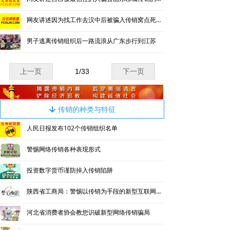
网友讲述因为找工作去汉中后被骗入传销窝点死里逃生
男子逃离传销组织后一路流浪从广东步行到江苏
上一页
1
/
33
下一页
传销的种类与特征
녓
人民日报发布102个传销组织名单
警惕网络传销各种表现形式
投资数字货币谨防掉入传销陷阱
陕西省工商局：警惕以传销为手段的新型互联网欺诈行为
河北省消费者协会教您识破新型网络传销骗局