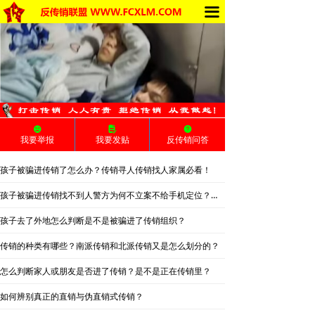
끀
首页
求助专区
传销的种类
南派传销
넘
넖
녉
我要举报
我要发贴
反传销问答
北派传销
孩子被骗进传销了怎么办？传销寻人传销找人家属必看！
网络传销
孩子被骗进传销找不到人警方为何不立案不给手机定位？警察不管怎么办？
精神传销
孩子去了外地怎么判断是不是被骗进了传销组织？
违规直销
传销的种类有哪些？南派传销和北派传销又是怎么划分的？
涉传公司
怎么判断家人或朋友是否进了传销？是不是正在传销里？
如何辨别真正的直销与伪直销式传销？
传销的危害