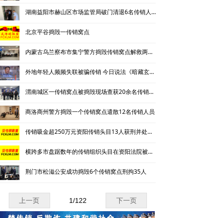
湖南益阳市赫山区市场监管局破门清退6名传销人员
北京平谷捣毁一传销窝点
内蒙古乌兰察布市集宁警方捣毁传销窝点解救两名被非法拘禁人员
外地年轻人频频失联被骗传销 今日说法《暗藏玄机的出租房》
渭南城区一传销窝点被捣毁现场查获20余名传销青年
商洛商州警方捣毁一个传销窝点遣散12名传销人员
传销吸金超250万元资阳传销头目13人获刑并处罚金
横跨多市盘踞数年的传销组织头目在资阳法院被判刑
荆门市松滋公安成功捣毁6个传销窝点刑拘35人
上一页
1
/
122
下一页