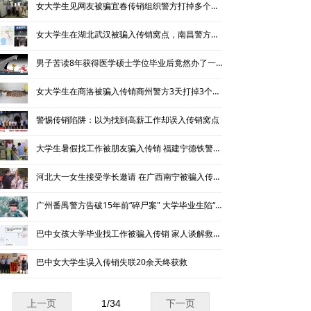
女大学生见网友被骗宜春传销组织警方打掉多个传销窝点
女大学生在湖北武汉被骗入传销窝点，南昌警方三天解救成功
男子苦读8年获得医学硕士学位毕业后竟然办了一家传销公司
女大学生在商洛被骗入传销商州警方3天打掉3个传销窝点
警惕传销陷阱：以为找到高薪工作却误入传销窝点
大学生暑假找工作被朋友骗入传销 福建宁德铁警进行解救并捣毁传销窝点
河北大一女生接受学长邀请 在广西南宁被骗入传销窝点
广州番禺警方告破15年前“碎尸案" 大学毕业生陷“恒天”传销被害
巴中女孩大学毕业找工作被骗入传销 家人谈解救过程称心惊肉跳
巴中女大学生误入传销失联20余天终获救
上一页
1
/
34
下一页