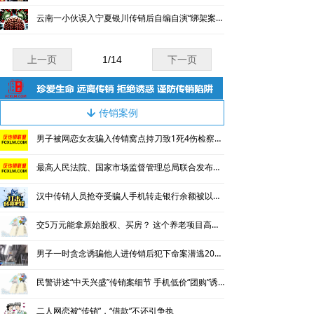
云南一小伙误入宁夏银川传销后自编自演“绑架案”敲诈勒索家人
上一页
1
/
14
下一页
传销案例
녓
男子被网恋女友骗入传销窝点持刀致1死4伤检察院判正当防卫
最高人民法院、国家市场监督管理总局联合发布依法惩治网络传销犯罪典型案例
汉中传销人员抢夺受骗人手机转走银行余额被以抢劫罪追究刑责
交5万元能拿原始股权、买房？ 这个养老项目高管因传销被抓了
男子一时贪念诱骗他人进传销后犯下命案潜逃20多年最终落网
民警讲述“中天兴盛”传销案细节 手机低价“团购”诱人入坑
二人网恋被“传销”，“借款”不还引争执