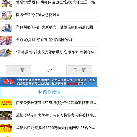
警惕“消费返利”网络传销 这些“新模式”不过是一场投机
网络传销的特征及惩防对策
详解网络传销四大新模式：借微信搞传销朋友圈里拉人头
当心“心灵鸡汤”有毒 警惕“精神传销”
"灵修课"培训成花式敛财手段 实质多为"精神传销"
上一页
1
/
2
下一页
南派传销
녓
西安公安破获“5.18” 组织领导传销活动案抓获130名涉传人员
成都传销专盯大学生，有专人扮警察考验被抓后话术
成都温江公安捣毁2300万特大传销网络 35名传销骨干被刑拘