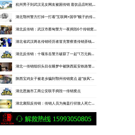
杭州男子到武汉见女网友被困传销 逛饮品店时机智获救
湖北鄂州警方打掉一打着“互联网+国学”幌子的传销组织 14人被判刑并处罚金
湖北反传销：武汉市蔡甸警方一夜捣毁6个传销窝点
湖北省武汉两名传销经历者冒充警察查传销弄钱被刑拘
湖北反传销：十堰东岳警方破获了一起“1万元购车项目”变相传销案
湖北一传销组织头目在睡梦中被陕西延安铁路警方成功抓获
陕西宝鸡女子被老乡骗到鄂州传销窝点 趁“放风”途中遇执勤辅警获救
湖北恩施市工商公安联手捣毁一传销窝点
湖北襄阳反传销：传销人员为掩盖行径致人死亡潜逃多年终落网
湖北反传销：荆州开发区警方捣毁一传销窝点 解救30名被困人员
湖北反传销：武汉黄陂打掉一传销窝点 38名传销人员被遣返回家