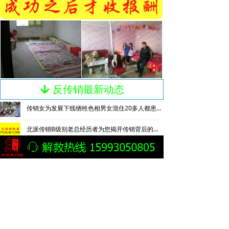
反传销最新动态
녓
传销女为发展下线牺牲色相男女混住20多人都患上肺结核
北派传销B级别老总经历者为您揭开传销背后的神秘
纪念真正“中国反传销第一人”曲玉军先生!
西安公安破获“5.18” 组织领导传销活动案抓获130名涉传人员
无声报警 巧智解危 株洲公安精准解救被困传销窝点人员
理想华莱公司黑茶营销模式涉及传销官方发布情况通报