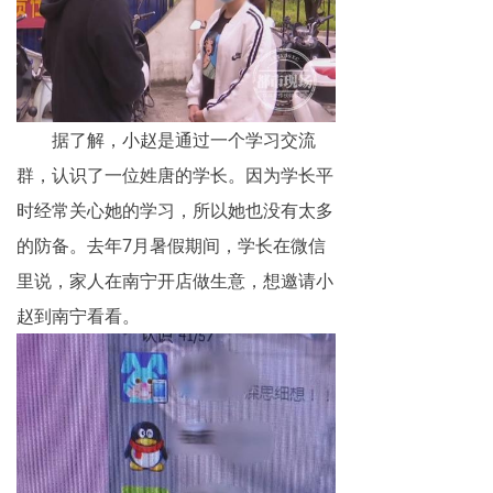
网络传销
精神传销
求助专区
据了解，小赵是通过一个学习交流
大学生专栏
群，认识了一位姓唐的学长。因为学长平
时经常关心她的学习，所以她也没有太多
传销骗术
的防备。去年7月暑假期间，学长在微信
相关处罚
里说，家人在南宁开店做生意，想邀请小
赵到南宁看看。
传销案例
违规直销
涉传公司
专家论点