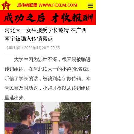
끀
首页
法律法规
河北大一女生接受学长邀请 在广西
反传销动态
南宁被骗入传销窝点
受害者讲述
创建时间：
2020年4月28日
20:55
大学生因为涉世不深，很容易被骗进
反传销杂谈
传销组织。在河北读大一的小赵(化名)就
传销的危害
听信了学长的话，被骗到南宁做传销。幸
死人事件
亏民警及时劝返，小赵才得以从传销组织
里逃出来。
传销的种类
南派传销
北派传销