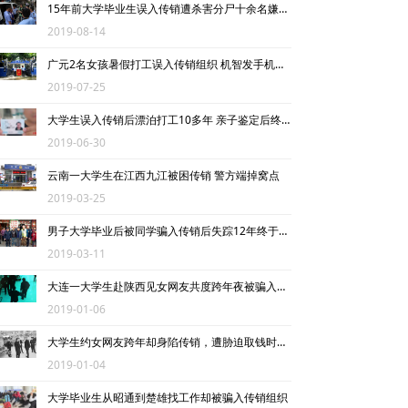
15年前大学毕业生误入传销遭杀害分尸十余名嫌犯现受审
法律法规
2019-08-14
相关处罚
广元2名女孩暑假打工误入传销组织 机智发手机定位获救
2019-07-25
反传销问答
大学生误入传销后漂泊打工10多年 亲子鉴定后终于告别“黑户”
2019-06-30
直销与传销详解
云南一大学生在江西九江被困传销 警方端掉窝点
2019-03-25
男子大学毕业后被同学骗入传销后失踪12年终于回家
2019-03-11
大连一大学生赴陕西见女网友共度跨年夜被骗入传销组织
2019-01-06
大学生约女网友跨年却身陷传销，遭胁迫取钱时求助被解救
2019-01-04
大学毕业生从昭通到楚雄找工作却被骗入传销组织