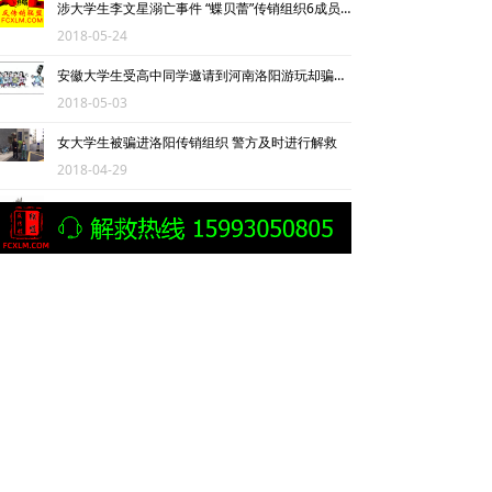
涉大学生李文星溺亡事件 “蝶贝蕾”传销组织6成员被公诉
2018-05-24
安徽大学生受高中同学邀请到河南洛阳游玩却骗进传销组织
2018-05-03
女大学生被骗进洛阳传销组织 警方及时进行解救
2018-04-29
女大学生陷入洛阳传销被控制 ,用“唇语”求救成功
2018-04-28
“正在打工”却频频向父母要钱，大三女生原来是在做传销
2018-04-20
山东女大学生在安徽淮南被传销人员控制 见到民警当场泪奔
2018-04-15
大二学生休学创业却音信全无 父母怀疑被骗进了传销
2018-03-12
江苏淮安传销非法拘禁19起致2死1重伤主犯为大学生