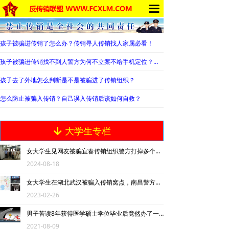
끀
首页
求助专区
孩子被骗进传销了怎么办？传销寻人传销找人家属必看！
传销的种类
孩子被骗进传销找不到人警方为何不立案不给手机定位？警察不管怎么办？
南派传销
孩子去了外地怎么判断是不是被骗进了传销组织？
怎么防止被骗入传销？自己误入传销后该如何自救？
北派传销
网络传销
大学生专栏
녓
精神传销
女大学生见网友被骗宜春传销组织警方打掉多个传销窝点
2024-08-18
违规直销
女大学生在湖北武汉被骗入传销窝点，南昌警方三天解救成功
涉传公司
2023-02-26
男子苦读8年获得医学硕士学位毕业后竟然办了一家传销公司
传销的危害
2021-08-09