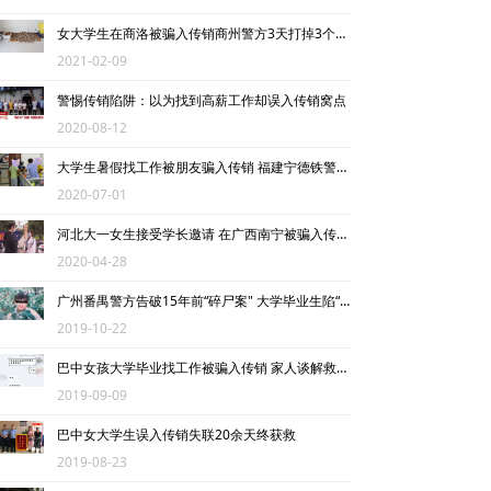
死人事件
女大学生在商洛被骗入传销商州警方3天打掉3个传销窝点
2021-02-09
受害者讲述
警惕传销陷阱：以为找到高薪工作却误入传销窝点
反传销故事
2020-08-12
大学生暑假找工作被朋友骗入传销 福建宁德铁警进行解救并捣毁传销窝点
反传销杂谈
2020-07-01
反传销动态
河北大一女生接受学长邀请 在广西南宁被骗入传销窝点
2020-04-28
大学生专栏
广州番禺警方告破15年前“碎尸案" 大学毕业生陷“恒天”传销被害
传销骗术
2019-10-22
巴中女孩大学毕业找工作被骗入传销 家人谈解救过程称心惊肉跳
传销案例
2019-09-09
揭秘传销
巴中女大学生误入传销失联20余天终获救
2019-08-23
专家论点