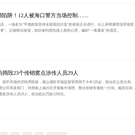
销陷阱！12人被海口警方当场控制……
一酒店，一场名为“平债政策宣传全国巡回沙龙”的讲座正在进行。台上讲师激情澎湃地宣
债务”。记者暗访发现，组织者利用负债人群的心理，编织“一夜暴富”的谎言。
捣毁23个传销窝点涉传人员29人
、筑牢市场经济秩序防线，观山湖区市场监督管理局于今年3月起，联合区公安分局、
理公司等多部门，对西南上城片区开展集中清理、整治传销专项统一行动。截至目前
查处涉传人员29人，依法处以罚款5200元。