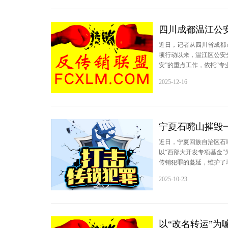
四川成都温江公
近日，记者从四川省成都
项行动以来，温江区公安
安”的重点工作，依托“
犯罪网络，35名主要犯罪
2025-12-16
宁夏石嘴山摧毁一
近日，宁夏回族自治区石
以“西部大开发专项基金”
传销犯罪的蔓延，维护了
2025-10-23
以“改名转运”为