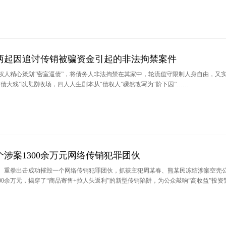
两起因追讨传销被骗资金引起的非法拘禁案件
权人精心策划“密室逼债”，将债务人非法拘禁在其家中，轮流值守限制人身自由，又
债大戏”以悲剧收场，四人人生剧本从“债权人”骤然改写为“阶下囚”……
涉案1300余万元网络传销犯罪团伙
、重拳出击成功摧毁一个网络传销犯罪团伙，抓获主犯周某春、熊某民冻结涉案空壳
300余万元，揭穿了“商品寄售+拉人头返利”的新型传销陷阱，为公众敲响“高收益”投资