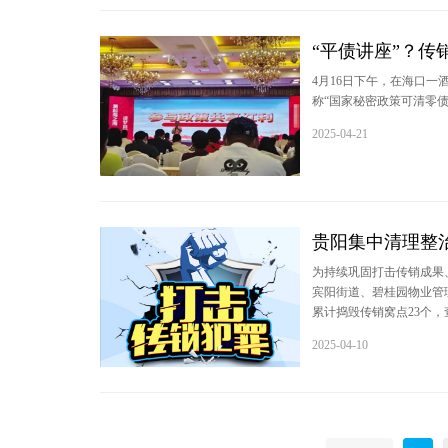
“平债讲座”？传
4月16日下午，在海口
称“国家秘密政策可清零
2025-04-21
贵阳集中清理整治
为持续巩固打击传销成果
宾阳街道、碧桂园物业管
累计捣毁传销窝点23个，
2025-04-10