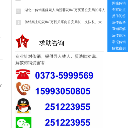
揭秘传销
专家论点
湖北一传销案嫌疑人为脱罪花840万买通公安局长等人
5
反传问答
传销案主犯花840万找关系向公安局长、支队长、大队长行贿
反传杂谈
6
直销详解
反传论坛
销
求助咨询
举报传销
解救案例
了