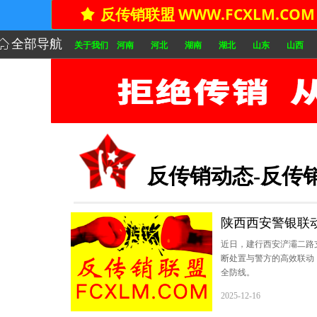
反传销联盟 WWW.FCXLM.COM
끄
ꀇ
全部导航
关于我们
河南
河北
湖南
湖北
山东
山西
传销 反传销 寻人 找人 解救传销 传销怎么解救 被传销 被骗传销 被
进了传销 家人被骗传销怎么办 孩子被骗传销怎么找到人 传销怎么寻找 
销 成都传销 南阳传销 襄阳传销 北海传销 运城传销 临汾传销 镇江传
反传销动态-反传
陕西西安警银联动
近日，建行西安浐灞二路
断处置与警方的高效联动，
全防线。
2025-12-16