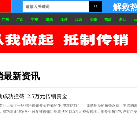
解救
끠
广东
广西
宁夏
陕西
江苏
江西
安徽
福建
浙江
骗入传销 被骗进传销 传销窝点 传销组织 传销人员 误入传销 传销失踪 传销失联 传销找不到人 传销不回家 传销怎么找到人 孩子
反传销网 西安传销 咸阳传销 汉中传销 宝鸡传销 商洛传销 渭南传销 安康传销 洛阳传销 包头传销 银川传销 宜春传销 九江传销 
销 扬州传销 景德镇传销 泉州传销 常州传销 无锡传销 南宁传销 福州传销 抚州传销 酒泉传销 郑州传销 焦作传销 平顶山传销
销最新资讯
成功拦截12.5万元传销资金
支行上演了一场网络传销资金拦截的“闪电攻防战”——凭借柜员的敏锐洞察、主管的
成功阻止19岁学生段某被传销组织裹挟的12.5万元资金转移，用专业筑牢客户财产