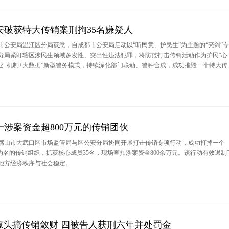
安破获特大传销案刑拘35名嫌疑人
市公安局温江区分局获悉，自成都市公安局启动以“听民意、护民生”为主题的“亮剑”专
分局紧盯辖区涉民生领域多发性、突出性违法犯罪，将防范打击传销活动作为护民“心
专业+机制+大数据”新型警务模式，持续深化部门联动、警种合成，成功摧毁一个特大传
嫌疑人被依法采取刑事强制措施，涉案金额达2300余万元。
涉案资金超800万元的传销团伙
嘴山市大武口区市场监管局与区公安分局协同开展打击传销专项行动，成功打掉一个
为名的传销组织，抓获核心成员35名，现场查扣涉案资金800余万元。该行动有效遏制
地方经济秩序与社会稳定。
噱头搞传销敛财 四被告人获刑六年并处罚金