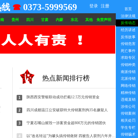
0373-5999569
热线
☎
登录
注册
首页
法律法规
云南
贵州
四川
甘肃
内蒙
东北
其他
免责声明
反传动态
经历讲述
反传故事
传销危害
死亡事件
被骗传销怎么办 反传销联盟 反传销组织 打击传销 预防传销 曝光传销 传销套路 传销骗局 传销骗术 进传销了
求助专区
南昌传销 沧州传销 廊坊传销 唐山传销 北京传销 天津传销 南通传销 长沙传销 泉州传销 昆明传销 曲靖传
传销种类
南派传销
热点新闻排行榜
北派传销
网络传销
精神传销
陕西西安警银联动成功拦截12.5万元传销资金
1
违规直销
果
涉传公司
四川成都温江公安破获特大传销案刑拘35名嫌疑人
2
安
传销案例
相关处罚
宁夏石嘴山摧毁一涉案资金超800万元的传销团伙
3
学生专栏
传销骗术
以“改名转运”为噱头搞传销敛财 四被告人获刑六年并处罚金
4