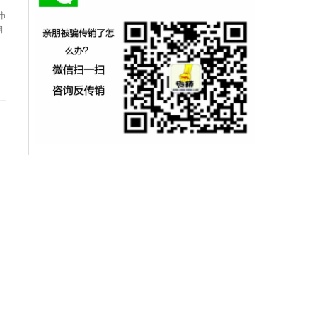
市
期
传销 反传销 寻人 找人 解救传销 传销怎么解救 被传销 被骗传销 被骗入传销 被骗进传销 传销
窝点 传销组织 传销人员 误入传销 传销失踪 传销失联 传销找不到人 传销不回家 传销怎么找到
人 孩子被骗传销怎么办 反传销联盟 反传销组织 打击传销 预防传销 曝光传销 传销套路 传销骗
局 传销骗术 进传销了 进了传销 家人被骗传销怎么办 孩子被骗传销怎么找到人 传销怎么寻找
传销是什么 什么是传销 传 反传销网 反传销寻人找人 被困传销 被传销控制 身陷传销 传销陷阱
掉进传销 洗脑 被传销洗脑 在做传销 传销不回家 传销不知道在哪 传销找不到人 传销怎么办 传
销套路 传销骗局 传销骗术 传销诈骗 传销骗人河南反传销 河北反传销 山东反传销 山西反传销
陕西反传销 甘肃反传销 宁夏反传销 广东传销 广西反传销 云南反传销 贵州反传销 四川反传销
湖南反传销 湖北反传销 江苏反传销 江西反传销 浙江反传销 福建反传销 安徽反传销 辽宁反传
销 吉林反传销 内蒙古反传销 海南反传销 甘肃反传销 青海反传销 新疆反传销 北京反传销 天津
反传销 上海反传销 重庆反传销 西安传销 咸阳传销 汉中传销 宝鸡传销 商洛传销 渭南传销 安
康传销 洛阳传销 包头传销 银川传销 宜春传销 九江传销 南昌传销 沧州传销 廊坊传销 唐山传销
北京传销 天津传销 南通传销 长沙传销 泉州传销 昆明传销 曲靖传销 成都传销 南阳传销 襄阳传
销 北海传销 运城传销 临汾传销 镇江传销 扬州传销 景德镇传销 泉州传销 常州传销 无锡传销
南宁传销 福州传销 抚州传销 酒泉传销 郑州传销 焦作传销 平顶山传销 新乡传销 安阳传销 濮阳