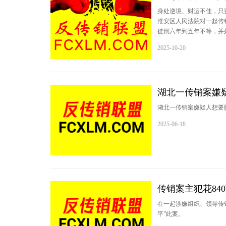
身处逆境、财运不佳，只
淮安区人民法院对一起传
徒刑六年到五年不等，并
2025-10-20
湖北一传销案嫌疑
湖北一传销案嫌疑人想要
2025-06-18
传销案主犯花8
在一起涉嫌组织、领导传
平”此案。