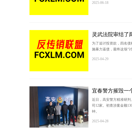
2025-06-18
灵武法院审结了
为了追讨投资款，四名债
施暴力逼债，最终这场“讨
2025-04-29
宜春警方摧毁一个
近日，高安警方精准研判
司12家。初查涉案金额1
钟。
2025-04-28