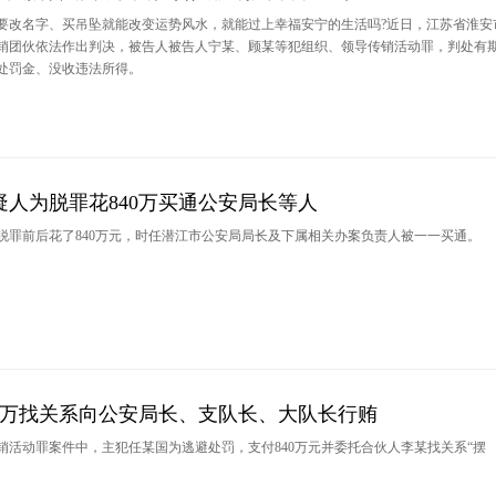
要改名字、买吊坠就能改变运势风水，就能过上幸福安宁的生活吗?近日，江苏省淮安
销团伙依法作出判决，被告人被告人宁某、顾某等犯组织、领导传销活动罪，判处有
处罚金、没收违法所得。
人为脱罪花840万买通公安局长等人
脱罪前后花了840万元，时任潜江市公安局局长及下属相关办案负责人被一一买通。
40万找关系向公安局长、支队长、大队长行贿
销活动罪案件中，主犯任某国为逃避处罚，支付840万元并委托合伙人李某找关系“摆