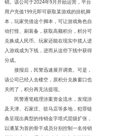
销。该公司于2024年9月开始运营，平台
网络传销
用户充值199元即可获取某游戏的挂机脚
精神传销
本，玩家凭借这个脚本，可让游戏角色自
动打怪、刷装备，获取高额积分，积分可
求助专区
兑换成人民币。玩家还能在现实中揽人进
大学生专栏
入游戏成为下线，进而从这些下线中获得
分成。
传销骗术
接报后，民警迅速展开调查。可是，
相关处罚
该公司已经人去楼空，原积分兑换窗口也
传销案例
关闭了，积分再无法提现。
民警逐笔梳理涉案资金流水，发现涉
违规直销
及天津、石家庄、驻马店等多地，犯罪链
涉传公司
条呈现出典型的传销金字塔式层级扩张，
以潘某为首的骨干成员分别控制一名传销
专家论点