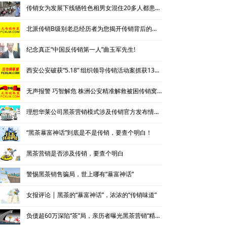
传销女为发展下线牺牲色相男女混住20多人都患上肺结核
北派传销B级别老总经历者为您揭开传销背后的神秘
纪念真正“中国反传销第一人”曲玉军先生!
西安公安破获“5.18” 组织领导传销活动案抓获130名涉传人员
无声报警 巧智解危 株洲公安精准解救被困传销窝点人员
理想华莱公司黑茶营销模式涉及传销官方发布情况通报
“黑茶暴富神话”到底是不是传销，要查个明白！
黑茶营销是否涉及传销，要查个明白
警惕黑茶销售骗局，世上哪有“暴富神话”
女报评论 | 黑茶的“暴富神话”，浓浓的“传销味道”
负债超60万深陷“茶”局，亲历者曝光黑茶营销“精神控制”法