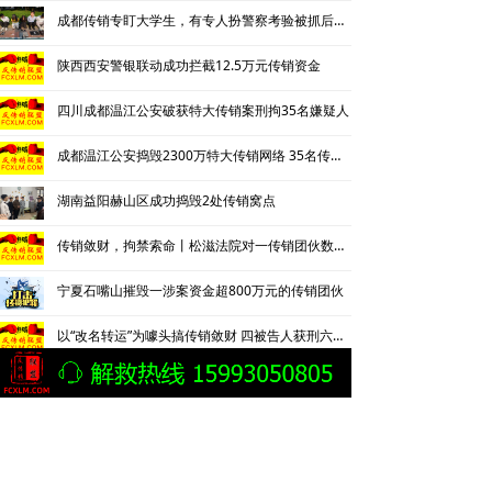
成都传销专盯大学生，有专人扮警察考验被抓后话术
陕西西安警银联动成功拦截12.5万元传销资金
四川成都温江公安破获特大传销案刑拘35名嫌疑人
成都温江公安捣毁2300万特大传销网络 35名传销骨干被刑拘
湖南益阳赫山区成功捣毁2处传销窝点
传销敛财，拘禁索命丨松滋法院对一传销团伙数罪并罚，主犯获重刑
宁夏石嘴山摧毁一涉案资金超800万元的传销团伙
以“改名转运”为噱头搞传销敛财 四被告人获刑六年并处罚金
湖南益阳市赫山区市场监管局破门清退6名传销人员
三十年“传”而未“消” 如何斩断传销“黑手”
云南曲靖警方披露一起传销案件侦破细节：24岁男子因不顺从遭折磨致死