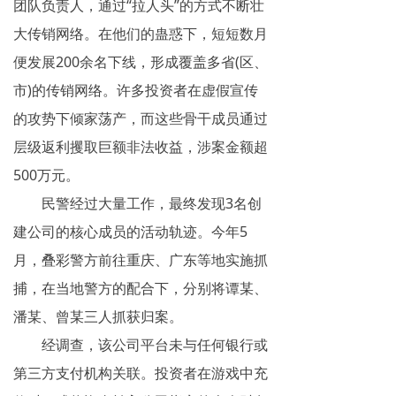
团队负责人，通过“拉人头”的方式不断壮
揭秘传销
大传销网络。在他们的蛊惑下，短短数月
便发展200余名下线，形成覆盖多省(区、
直销与传销详解
市)的传销网络。许多投资者在虚假宣传
反传销论坛
的攻势下倾家荡产，而这些骨干成员通过
反传销问答
层级返利攫取巨额非法收益，涉案金额超
500万元。
民警经过大量工作，最终发现3名创
建公司的核心成员的活动轨迹。今年5
月，叠彩警方前往重庆、广东等地实施抓
捕，在当地警方的配合下，分别将谭某、
潘某、曾某三人抓获归案。
经调查，该公司平台未与任何银行或
第三方支付机构关联。投资者在游戏中充