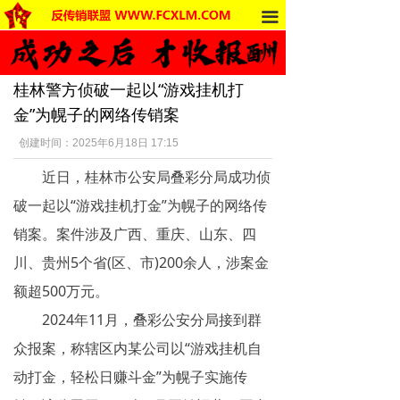
끀
首页
法律法规
桂林警方侦破一起以“游戏挂机打
反传销动态
金”为幌子的网络传销案
受害者讲述
创建时间：
2025年6月18日
17:15
近日，桂林市公安局叠彩分局成功侦
反传销杂谈
破一起以“游戏挂机打金”为幌子的网络传
传销的危害
销案。案件涉及广西、重庆、山东、四
死人事件
川、贵州5个省(区、市)200余人，涉案金
额超500万元。
传销的种类
2024年11月，叠彩公安分局接到群
南派传销
众报案，称辖区内某公司以“游戏挂机自
动打金，轻松日赚斗金”为幌子实施传
北派传销