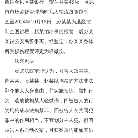
前往金凤区某银行、贺兰县某4S店、灵武
揭秘传销
市市场监督管理局时几人轮流跟随控制。
直至2024年10月18日，彭某某为逃脱控
直销与传销详解
制企图跳楼，赵某怕出事便报警，后彭某
反传销论坛
某被公安民警带离。经鉴定，彭某某身体
反传销问答
所受损伤程度评定为轻微伤。
法院判决
灵武法院审理认为，被告人郑某某、
周某某、段某某、赵某以拘禁的方法非法
剥夺他人人身自由，并实施捆绑、殴打行
为，造成被拘禁人轻微伤，四被告人的行
为均构成非法拘禁罪。四被告人在共同犯
罪中的作用相当，不宜划分主从犯。但四
被告人系自动投案，且归案后均能如实供