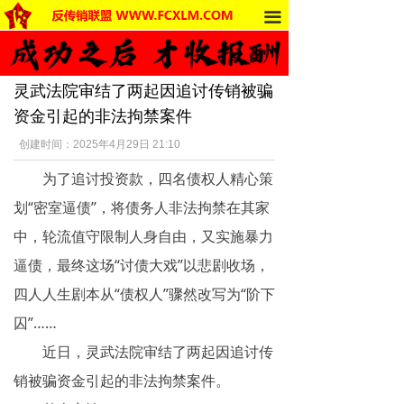
끀
首页
法律法规
灵武法院审结了两起因追讨传销被骗
反传销动态
资金引起的非法拘禁案件
受害者讲述
创建时间：
2025年4月29日
21:10
为了追讨投资款，四名债权人精心策
反传销杂谈
划“密室逼债”，将债务人非法拘禁在其家
传销的危害
中，轮流值守限制人身自由，又实施暴力
死人事件
逼债，最终这场“讨债大戏”以悲剧收场，
四人人生剧本从“债权人”骤然改写为“阶下
传销的种类
囚”……
南派传销
近日，灵武法院审结了两起因追讨传
销被骗资金引起的非法拘禁案件。
北派传销