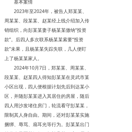
基本案情
网络传销
2023年至2024年，被告人郑某某、
精神传销
周某某、段某某、赵某经上线介绍加入传
销组织，向彭某某妻子杨某某缴纳“投资
求助专区
款”。后四人多次联系杨某某索要“投资
大学生专栏
款”未果，且杨某某失踪失联，几人便盯
上了杨某某家人。
传销骗术
2024年10月7日，郑某某、周某某、
相关处罚
段某某、赵某四人得知彭某某在灵武市某
传销案例
小区出现，四人便根据计划先后到达某小
区，并随彭某某进入其居住的房屋，随后
违规直销
四人用沙发堵住房门，轮流看守彭某某，
涉传公司
限制其人身自由。期间，还对彭某某实施
捆绑、辱骂、扇耳光等行为。彭某某出门
专家论点