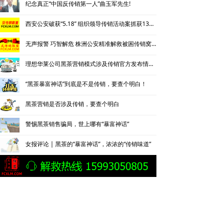
纪念真正“中国反传销第一人”曲玉军先生!
西安公安破获“5.18” 组织领导传销活动案抓获130名涉传人员
无声报警 巧智解危 株洲公安精准解救被困传销窝点人员
理想华莱公司黑茶营销模式涉及传销官方发布情况通报
“黑茶暴富神话”到底是不是传销，要查个明白！
黑茶营销是否涉及传销，要查个明白
警惕黑茶销售骗局，世上哪有“暴富神话”
女报评论 | 黑茶的“暴富神话”，浓浓的“传销味道”
负债超60万深陷“茶”局，亲历者曝光黑茶营销“精神控制”法
成都传销专盯大学生，有专人扮警察考验被抓后话术
陕西西安警银联动成功拦截12.5万元传销资金